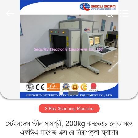
SHENZHEN
SECURITY
ELECTRONIC
EQUIPMENT
CO.,
LIMITED.
All
Rights
বাড়ি
Reserved.
পণ্য
আমাদের
সম্পর্কে
কারখানা
X Ray Scanning Machine
ভ্রমণ
স্টেইনলেস স্টীল সামগ্রী, 200kg কনভেয়র লোড সঙ্গে
মান
এফডিএ লাগেজ এক্স রে নিরাপত্তা স্ক্যানার