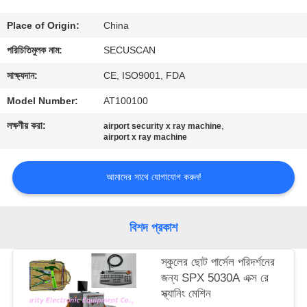
নিয়ন্ত্রণ
Place of Origin:
China
যোগাযোগ
পরিচিতিমুলক নাম:
SECUSCAN
করুন
সাক্ষ্যদান:
CE, ISO9001, FDA
Model Number:
AT100100
খবর
লক্ষণীয় করা:
,
airport security x ray machine
airport x ray machine
উদ্ধৃতির
আমাদের সাথে যোগাযোগ করুন!
জন্য
আবেদন
বিশদ প্রকাশ
সাইট
স্কুলের ছোট পার্সেল পরিদর্শনের
ম্যাপ
জন্য SPX 5030A এক্স রে
স্ক্যানিং মেশিন