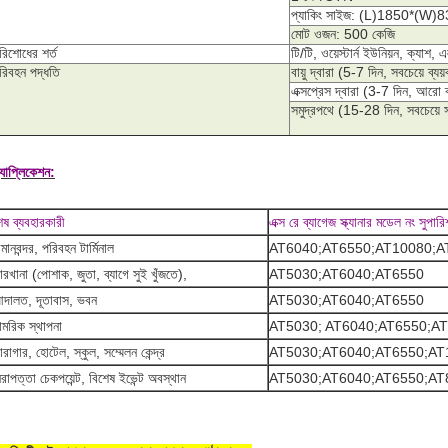
প্যাকিং সাইজ: (L)1850*(
মোট ওজন: 500 কেজি
রিশোধের শর্ত
টি/টি, ওয়েস্টার্ন ইউনিয়ন, ক্যাশ, 
রিবহন পদ্ধতি
বায়ু দ্বারা (5-7 দিন, সবচেয়ে ব্যয়
এক্সপ্রেস দ্বারা (3-7 দিন, আরো ব্
সমুদ্রপথে (15-28 দিন, সবচেয়ে 
যাপ্লিকেশন:
েষ ব্যবহারকারী
এক্স রে ব্যাগেজ স্ক্যানার মডেল নং সুপা
িমানবন্দর, পরিবহন টার্মিনাল
AT6040;AT6550;AT10080;A
ারখানা (পোশাক, জুতা, ব্যাগে সুই খুঁজতে),
AT5030;AT6040;AT6550
দালত, দূতাবাস, ভবন
AT5030;AT6040;AT6550
ামরিক স্থাপনা
AT5030; AT6040;AT6550;A
ারাগার, হোটেল, স্কুল, সম্মেলন কেন্দ্র
AT5030;AT6040;AT6550;AT
িরাপত্তা চেকপয়েন্ট, বিশেষ ইভেন্ট অবস্থান
AT5030;AT6040;AT6550;AT