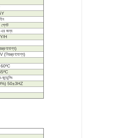
 GY
াইন
 প্লেট
 এর জন্য
 GY/H
ন্ত্রণযোগ্য)
নিয়ন্ত্রণযোগ্য)
ে 60ºC
 45ºC
ন্ডেন্সিং
±10%) 50±3HZ