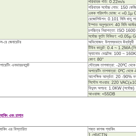
পরিবাহক গতি: 0.22m/s
পরিবাহক সর্বোচ্চ লোড: 150 কেজি
একক পরিদর্শন ডোজ: < =0.1µ
রেজোলিউশন: 0.101 মিমি ধাতু ল
ইস্পাত অনুপ্রবেশ: 40 মিমি আর্মার
চলচ্চিত্র নিরাপত্তা: ISO 1600
সর্বোচ্চ ফুটো বিকিরণ: <0.05µ
ক্স-রে জেনারেটর
অভিযোজন: উল্লম্বভাবে ঊর্ধ্বমুখী
টিউব কারেন্ট: 0.4 ~ 1.2MA (নিয়
অ্যানোড ভোল্টেজ: 100 ~ 160KV (
কোণ: 80°
পারেটিং এনভায়রনমেন্ট
স্টোরেজ তাপমাত্রা: -20ºC থেক
অপারেটিং তাপমাত্রা: 0ºC থেকে
আপেক্ষিক আর্দ্রতা: 20 -90% নন-ক
সিস্টেম পাওয়ার: 220 VAC(
বিদ্যুৎ অপচয়: 1.0KW (সর্বোচ্চ)
আওয়াজ: <55DB
্যাকিং এবং চালান
্যাকিং এর বিস্তারিত
শক্ত কাগজ প্যাকিং
1 সেট/CTN