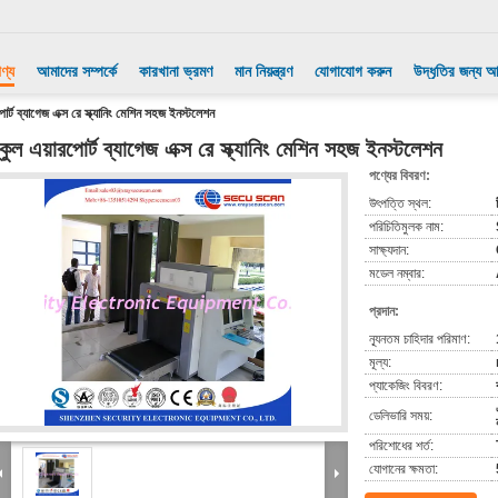
ণ্য
আমাদের সম্পর্কে
কারখানা ভ্রমণ
মান নিয়ন্ত্রণ
যোগাযোগ করুন
উদ্ধৃতির জন্য 
পোর্ট ব্যাগেজ এক্স রে স্ক্যানিং মেশিন সহজ ইনস্টলেশন
্কুল এয়ারপোর্ট ব্যাগেজ এক্স রে স্ক্যানিং মেশিন সহজ ইনস্টলেশন
পণ্যের বিবরণ:
উৎপত্তি স্থল:
পরিচিতিমুলক নাম:
সাক্ষ্যদান:
মডেল নম্বার:
প্রদান:
ন্যূনতম চাহিদার পরিমাণ:
মূল্য:
প্যাকেজিং বিবরণ:
ডেলিভারি সময়:
পরিশোধের শর্ত:
যোগানের ক্ষমতা: