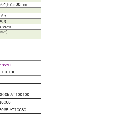
W)830*(H)1500mm
এল/সি
বহুল)
যয়বহুল)
সস্তা)
রিশ করুন।
T100100
T8065;AT100100
10080
8065;AT10080