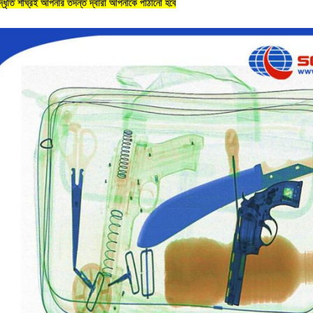
দ্ধৃতি শীঘ্রই আপনার তদন্ত দ্বারা আপনাকে পাঠানো হবে