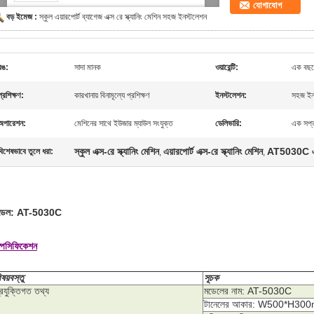
যোগাযোগ
বড় ইমেজ :
স্কুল এয়ারপোর্ট ব্যাগেজ এক্স রে স্ক্যানিং মেশিন সহজ ইনস্টলেশন
রঙ:
সাদা মানক
ওয়ারেন্টি:
এক বছরের
প্রশিক্ষণ:
কারখানায় বিনামূল্যে প্রশিক্ষণ
ইনস্টলেশন:
সহজ ইনস
অপারেশন:
মেশিনের সাথে ইউজার ম্যাউল সংযুক্ত
ডেলিভারি:
এক সপ্ত
স্কুল এক্স-রে স্ক্যানিং মেশিন
এয়ারপোর্ট এক্স-রে স্ক্যানিং মেশিন
AT5030C এক্স-
বিশেষভাবে তুলে ধরা:
,
,
ডেল: AT-5030C
্পেসিফিকেশন
িষয়বস্তু
সূচক
্রযুক্তিগত তথ্য
মডেলের নাম: AT-5030C
টানেলের আকার: W500*H30