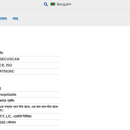
Bengali
আবেদন
খবর
চীন
SECUSCAN
CE, ISO
AT5030C
1
negotiable
কাঠের প্যাকিং
এক সপ্তাহ যখন স্টক থাকে, এক মাস যখন স্টক থাকে
না।
T/T, L/C, ওয়েস্টার্ন ইউনিয়ন
500 সেট/মাস