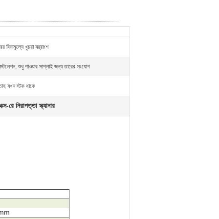
 বিনামূল্যে খুচরা যন্ত্রাংশ
্টলেশন, শুধু পাওয়ার সাপ্লাই জন্য তারের সংযোগ
াহ যখন স্টক থাকে
রে নিরাপত্তা স্ক্যানার
0mm