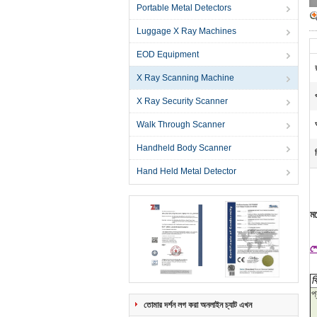
Portable Metal Detectors
Luggage X Ray Machines
EOD Equipment
X Ray Scanning Machine
X Ray Security Scanner
Walk Through Scanner
Handheld Body Scanner
Hand Held Metal Detector
ম
স
ব
প
তোমার দর্শন লগ করা অনলাইন চ্যাট এখন