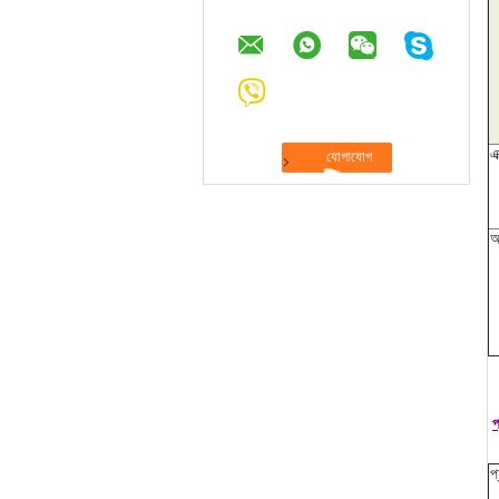
এ
অ
প
প