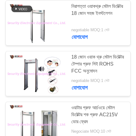
নিরাপত্তা ওয়াকথ্রু মেটাল ডিটেক্টর
18 জোন সহজ ইনস্টলেশন
26
negotiable MOQ:1 সেট
রাস্তা সুরক্ষা সরঞ্জাম
যোগাযোগ
18 জোন ওয়াক থ্রু মেটাল ডিটেক্টর
টেম্পার প্রুফ সিই ROHS
FCC অনুমোদন
32
negotiable MOQ:1 সেট
যোগাযোগ
Bottle Liquid
Scanner
ওয়াটার প্রুফ আর্চওয়ে মেটাল
ডিটেক্টর শক প্রুফ AC215V
ডোর ফ্রেম
Negociate MOQ:10 সেট