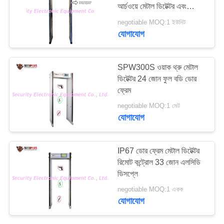
আর্চওয়ে মেটাল ডিটেক্টর এবং
PRIVACY
মানুষের তাপমাত্রা সনাক্তকরণ
negotiable MOQ:1 ইউনিট
POLICY
যোগাযোগ
67
Explosives Detector
SPW300S ওয়াক থ্রু মেটাল
ডিটেক্টর 24 জোন ফুল বডি ডোর
ফ্রেম
negotiable MOQ:1 সেট
যোগাযোগ
5
IP67 ডোর ফ্রেম মেটাল ডিটেক্টর
রিমোট কন্ট্রোল 33 জোন এলসিডি
নন-লিনিয়ার জংশন ডিটেক্টর
ডিসপ্লে
negotiable MOQ:1 একক
যোগাযোগ