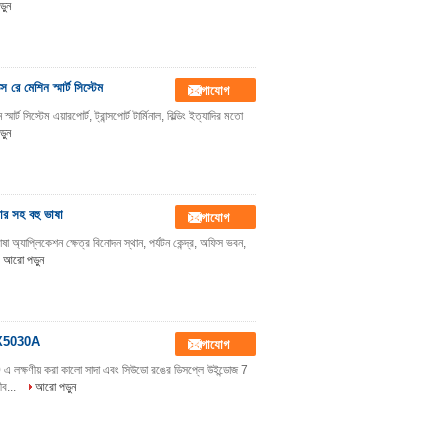
়ুন
রে মেশিন স্মার্ট সিস্টেম
যোগাযোগ
 সিস্টেম এয়ারপোর্ট, ট্রান্সপোর্ট টার্মিনাল, বিল্ডিং ইত্যাদির মতো
়ুন
নার সহ বহু ভাষা
যোগাযোগ
াষা অ্যাপ্লিকেশন ক্ষেত্র বিনোদন স্থান, পর্যটন কেন্দ্র, অফিস ভবন,
আরো পড়ুন
 SPX5030A
যোগাযোগ
030 এ লক্ষণীয় করা কালো সাদা এবং সিউডো রঙের ডিসপ্লে উইন্ডোজ 7
ীব...
আরো পড়ুন