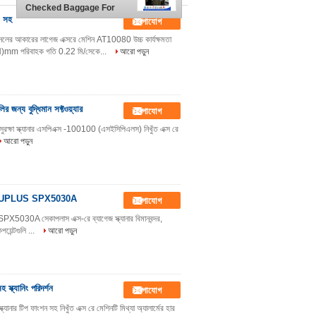
Checked Baggage For
Bank , Multi Language
া সহ
যোগাযোগ
ানেলের আকারের লাগেজ এক্সরে মেশিন AT10080 উচ্চ কার্যক্ষমতা
mm পরিবাহক গতি 0.22 মি/সেকে...
আরো পড়ুন
র জন্য বুদ্ধিমান সফ্টওয়্যার
যোগাযোগ
ে সুরক্ষা স্ক্যানার এসপিএক্স -100100 (এসইসিপিএলস) নিখুঁত এক্স রে
আরো পড়ুন
গুলি SECUPLUS SPX5030A
যোগাযোগ
PX5030A সেকাপলাস এক্স-রে ব্যাগেজ স্ক্যানার বিমানবন্দর,
য়েন্টগুলি ...
আরো পড়ুন
স্ক্যানিং পরিদর্শন
যোগাযোগ
 স্ক্যানার টিপ ফাংশন সহ নিখুঁত এক্স রে মেশিনটি মিথ্যা অ্যালার্মের হার