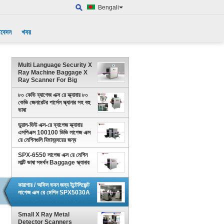
Bengali
আবেদন
খবর
Multi Language Security X
Ray Machine Baggage X
Ray Scanner For Big
Events
৮০ কেভি ব্যাগেজ এক্স রে স্ক্যানার ৮০
কেভি জেনারেটর পার্সেল স্ক্যানার সহ বহু
ভাষা
ডুয়াল-ভিউ এক্স-রে ব্যাগেজ স্ক্যানার
এসপিএক্স 100100 ডিভি লাগেজ এক্স
রে মেশিনগুলি বিমানবন্দরের জন্য
SPX-6550 লাগেজ এক্স রে মেশিন
মাল্টি ভাষা সমর্থন Baggage স্ক্যানার
কারাগার / অফিস ভবন জন্য ইন্টেলিজেন্ট
লাগেজ এক্স রে মেশিন SPX5030A
Small X Ray Metal
Detector Scanners