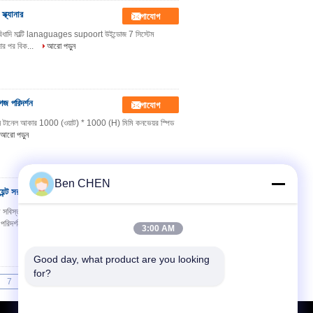
ক্যানার
যোগাযোগ
বিধাদি মাল্টি lanaguages ​​supoort উইন্ডোজ 7 সিস্টেম
াদার পর বিক...
আরো পড়ুন
েজ পরিদর্শন
যোগাযোগ
দর্শন টানেল আকার 1000 (ওয়াট) * 1000 (H) মিমি কনভেয়র স্পিড
আরো পড়ুন
Ben CHEN
্ট সরঞ্জাম
যোগাযোগ
জাম সবিস্তার বিবরণী টানেল আকার 1000 (ওয়াট) * 1000 (H) মিমি
রিদর্শন...
আরো পড়ুন
3:00 AM
Good day, what product are you looking 
for?
7
8
9
>>
>|