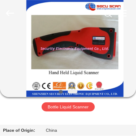
SHENZHEN
SECURITY
ELECTRONIC
EQUIPMENT
CO.,
LIMITED.
All
Rights
বাড়ি
Reserved.
পণ্য
আমাদের
সম্পর্কে
কারখানা
Bottle Liquid Scanner
ভ্রমণ
মান
Place of Origin:
China