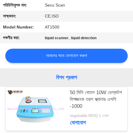
নিয়ন্ত্রণ
পরিচিতিমুলক নাম:
Secu Scan
সাক্ষ্যদান:
CE,ISO
যোগাযোগ
Model Number:
AT1500
করুন
লক্ষণীয় করা:
,
liquid scanner
liquid detection
খবর
আমাদের সাথে যোগাযোগ করুন!
উদ্ধৃতির
বিশদ প্রকাশ
জন্য
আবেদন
50 মিলি বোতল 10W ডেস্কটপ
বিপজ্জনক তরল স্ক্যানার এসপি
-1000
সাইট
negotiable MOQ:1 একক
ম্যাপ
যোগাযোগ