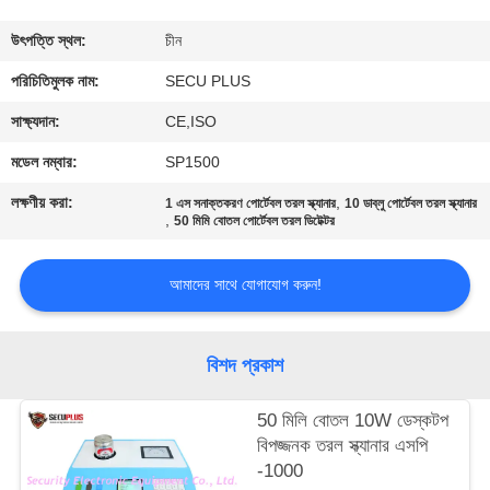
নিয়ন্ত্রণ
উৎপত্তি স্থল:
চীন
যোগাযোগ
পরিচিতিমুলক নাম:
SECU PLUS
করুন
সাক্ষ্যদান:
CE,ISO
মডেল নম্বার:
SP1500
খবর
লক্ষণীয় করা:
,
1 এস সনাক্তকরণ পোর্টেবল তরল স্ক্যানার
10 ডাব্লু পোর্টেবল তরল স্ক্যানার
,
50 মিমি বোতল পোর্টেবল তরল ডিটেক্টর
উদ্ধৃতির
আমাদের সাথে যোগাযোগ করুন!
জন্য
আবেদন
বিশদ প্রকাশ
সাইট
50 মিলি বোতল 10W ডেস্কটপ
ম্যাপ
বিপজ্জনক তরল স্ক্যানার এসপি
-1000