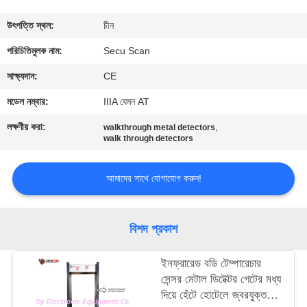
নিয়ন্ত্রণ
উৎপত্তি স্থল:
চীন
যোগাযোগ
পরিচিতিমুলক নাম:
Secu Scan
করুন
সাক্ষ্যদান:
CE
মডেল নম্বার:
IIIA যেমন AT
খবর
লক্ষণীয় করা:
,
walkthrough metal detectors
walk through detectors
উদ্ধৃতির
আমাদের সাথে যোগাযোগ করুন!
জন্য
আবেদন
বিশদ প্রকাশ
সাইট
ইনফ্রারেড বডি টেম্পারেচার
ম্যাপ
সেন্সর মেটাল ডিটেক্টর গেটের মধ্য
দিয়ে হেঁটে হোটেলে জ্বরযুক্ত