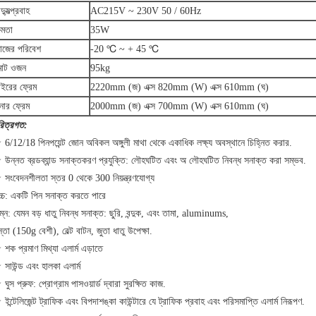
দ্যুত্প্রবাহ
AC215V ~ 230V 50 / 60Hz
্ষমতা
35W
াজের পরিবেশ
-20 ℃ ~ + 45 ℃
োট ওজন
95kg
াইরের ফ্রেম
2220mm (জ) এক্স 820mm (W) এক্স 610mm (ঘ)
নার ফ্রেম
2000mm (জ) এক্স 700mm (W) এক্স 610mm (ঘ)
রিত্রগত:
6/12/18 পিনপয়েন্ট জোন অবিকল অঙ্গুলী মাথা থেকে একাধিক লক্ষ্য অবস্থানে চিহ্নিত করার.
 উন্নত ব্রডব্যান্ড সনাক্তকরণ প্রযুক্তি: লৌহঘটিত এবং অ লৌহঘটিত নিবন্ধ সনাক্ত করা সম্ভব.
 সংবেদনশীলতা স্তর 0 থেকে 300 নিয়ন্ত্রণযোগ্য
চ্চ: একটি পিন সনাক্ত করতে পারে
ম্ন: যেমন বড় ধাতু নিবন্ধ সনাক্ত: ছুরি, বন্দুক, এবং তামা, aluminums,
্তা (150g বেশী), বেল্ট বাটন, জুতা ধাতু উপেক্ষা.
শক প্রমাণ মিথ্যা এলার্ম এড়াতে
সাউন্ড এবং হালকা এলার্ম
ঘুস প্রুফ: প্রোগ্রাম পাসওয়ার্ড দ্বারা সুরক্ষিত কাজ.
ইন্টেলিজেন্ট ট্রাফিক এবং বিপদাশঙ্কা কাউন্টারে যে ট্রাফিক প্রবাহ এবং পরিসমাপ্তি এলার্ম নিরূপণ.