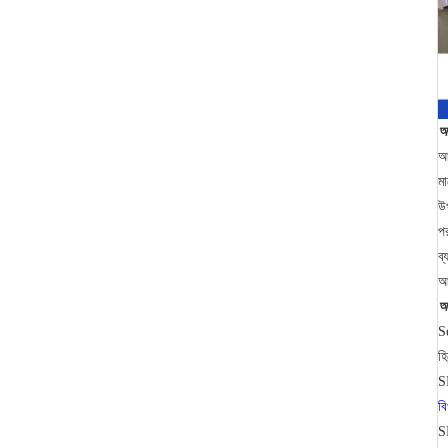
আ
আম
মা
উ
পর
ব্
আ
আ
S
হ
S
বি
SE