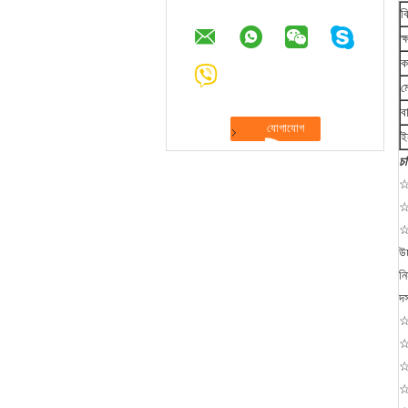
বি
ক
ক
ম
ব
ই
চ
☆ 
☆
☆
উ
নি
দস
☆ 
☆ 
☆ 
☆ 