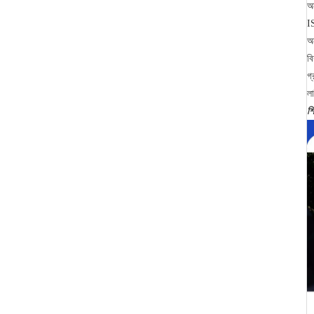
অন
I
অন
বি
গ্
লা
শি