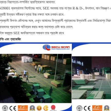
্যান্য নিরাপত্তা-সম্পর্কিত অ্যাপ্লিকেশন আদালত.
SO9001 ব্যবস্থাপনা সিস্টেমের সাথে, SEE সবসময় তার পণ্যের R & D-, উৎপাদন, মান নিয়ন্ত্রণ
ুযায়ী উন্নয়ন সমীকরণ দ্বারা উচ্চ দক্ষতা সঙ্গে চলমান রাখে.
শ্বব্যাপী বিপণন কৌশলের সঙ্গে, দেখুন আমাদের বিশ্বব্যাপী গ্রাহকদের উদ্ভাবনী এবং নির্ভরযোগ্য ন
রাহকদের প্রত্যাশা অতিক্রম করার জন্য যথাসাধ্য চেষ্টা করে তোলে.
ইফ বহুমূল্য SEE জননিরাপত্তা সমাধান তার প্রচেষ্টা রাখে
পিং এবং প্যাকেজিং