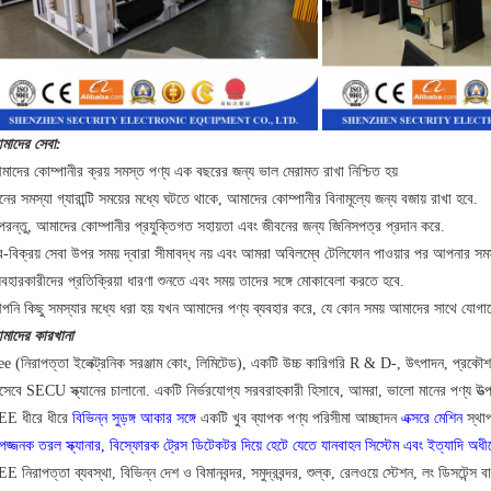
মাদের সেবা:
াদের কোম্পানীর ক্রয় সমস্ত পণ্য এক বছরের জন্য ভাল মেরামত রাখা নিশ্চিত হয়
নের সমস্যা গ্যারান্টি সময়ের মধ্যে ঘটতে থাকে, আমাদের কোম্পানীর বিনামূল্যে জন্য বজায় রাখা হবে.
পরন্তু, আমাদের কোম্পানীর প্রযুক্তিগত সহায়তা এবং জীবনের জন্য জিনিসপত্র প্রদান করে.
-বিক্রয় সেবা উপর সময় দ্বারা সীমাবদ্ধ নয় এবং আমরা অবিলম্বে টেলিফোন পাওয়ার পর আপনার সমস্য
যবহারকারীদের প্রতিক্রিয়া ধারণা শুনতে এবং সময় তাদের সঙ্গে মোকাবেলা করতে হবে.
পনি কিছু সমস্যার মধ্যে ধরা হয় যখন আমাদের পণ্য ব্যবহার করে, যে কোন সময় আমাদের সাথে যোগা
মাদের কারখানা
ee (নিরাপত্তা ইলেক্ট্রনিক সরঞ্জাম কোং, লিমিটেড), একটি উচ্চ কারিগরি R & D-, উৎপাদন, প্রকৌশল
িসেবে SECU স্ক্যানের চালানো.
একটি নির্ভরযোগ্য সরবরাহকারী হিসাবে, আমরা, ভালো মানের পণ্য উত্
EE ধীরে ধীরে
বিভিন্ন সুড়ঙ্গ আকার সঙ্গে
একটি খুব ব্যাপক পণ্য পরিসীমা আচ্ছাদন
এক্সরে মেশিন
স্থা
পজ্জনক তরল স্ক্যানার, বিস্ফোরক ট্রেস ডিটেকটর দিয়ে
হেটে
যেতে
যানবাহন সিস্টেম এবং ইত্যাদি
অধী
E নিরাপত্তা ব্যবস্থা, বিভিন্ন দেশ ও বিমানবন্দর, সমুদ্রবন্দর, শুল্ক, রেলওয়ে স্টেশন, লং ডিসটেন্