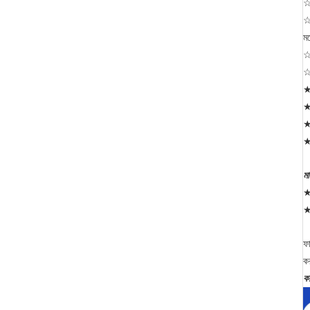
☆ 
☆ 
মধ
☆ 
☆ 
★ 
★ 
★ 
★ 
মা
★
★ 
ফ
ক
ক