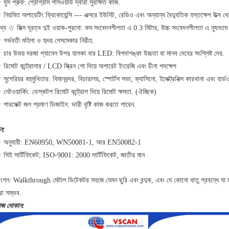
ঘুস প্রুফ: প্রোগ্রাম পাসওয়ার্ড দ্বারা সুরক্ষিত কাজ.
নিয়মিত অপারেটিং ফ্রিকোয়েন্সি --- এক্সরে ইউনিট, রেডিও এবং অন্যান্য বৈদ্যুতিক হস্তক্ষেপ উত্স থে
্যে ☆ মিক্স দূরত্ব দুই ওয়াক-পুরনো: কম সংবেদনশীলতা এ 0.3 মিটার, উচ্চ সংবেদনশীলতা এ ন্যূনতম
গর্ভবতী মহিলা ও হৃদয় পেসমেকার নিরীহ.
চার উভয় দরজা প্যানেল উপর হালকা বার LED: বিপদাশঙ্কা উচ্চতা বা মানব দেহের সংশ্লিষ্ট দেয়.
রিমোট কন্ট্রোলার / LCD স্ক্রিন শো দিয়ে অপারেট ইংরেজি এবং চীনা পদক্ষেপ
সুপেরিয়র বহুমুখিতার: বিমানবন্দর, বিচারালয়, স্পোর্টস সভা, ক্যাসিনো, ইলেক্ট্রনিক্স কারখানা এবং হার্
নেটওয়ার্কিং: ডেস্কটপ রিমোট কন্ট্রোল দিয়ে রিমোট ক্ষমতা.
(ঐচ্ছিক)
পারফেক্ট জল প্রমাণ ডিজাইন: ভারী বৃষ্টি কাজ করতে পারেন.
ন:
 অনুযায়ী: EN60950, WN50081-1, আর EN50082-1
সিই সার্টিফিকেট;
ISO-9001: 2000 সার্টিফিকেট, জাতীয় মান
াংশন: Walkthrough মেটাল ডিটেকটর সহজে যেমন ছুরি এবং বন্দুক, এবং যে কোনো ধাতু প্রবন্ধে যা 
রা সম্ভব.
াজ দোকান: