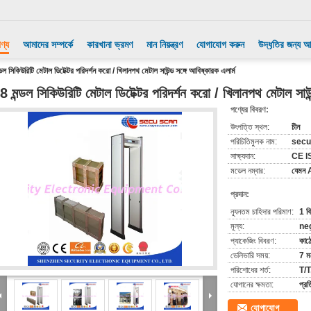
ণ্য
আমাদের সম্পর্কে
কারখানা ভ্রমণ
মান নিয়ন্ত্রণ
যোগাযোগ করুন
উদ্ধৃতির জন্য 
ডল সিকিউরিটি মেটাল ডিটেক্টর পরিদর্শন করো / খিলানপথ মেটাল সাউন্ড সঙ্গে আবিষ্কারক এলার্ম
8 মন্ডল সিকিউরিটি মেটাল ডিটেক্টর পরিদর্শন করো / খিলানপথ মেটাল সাউন
পণ্যের বিবরণ:
উৎপত্তি স্থল:
চীন
পরিচিতিমুলক নাম:
secu
সাক্ষ্যদান:
CE I
মডেল নম্বার:
যেমন
প্রদান:
ন্যূনতম চাহিদার পরিমাণ:
1 বি
মূল্য:
ne
প্যাকেজিং বিবরণ:
কাঠে
ডেলিভারি সময়:
7 মধ
পরিশোধের শর্ত:
T/T,
যোগানের ক্ষমতা:
প্র
যোগাযোগ