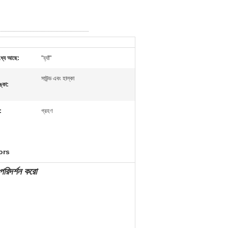
ধ্যে আছে:
"হ্যাঁ"
সাউন্ড এবং হাল্কা
ঙ্কা:
:
গ্রহণ
ors
পরিদর্শন করো