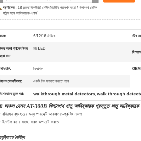
বড় ইমেজ :
18 মন্ডল সিকিউরিটি মেটাল ডিটেক্টর পরিদর্শন করো / খিলানপথ মেটাল
সাউন্ড সঙ্গে আবিষ্কারক এলার্ম
মন্ডল:
6/12/18 ঐচ্ছিক
স্টক ম
উভয় দরজা প্যানেল উপর
চার LED
বিপদাশ
ল্কা বার:
নেটওয়ার্ক:
বৈকল্পিক
OEM
উচ্চ সংবেদনশীলতা:
একটি পিন সনাক্ত করতে পারে
walkthrough metal detectors
walk through detect
বিশেষভাবে তুলে ধরা:
,
8 অঞ্চল যেমন AT-300B খিলানপথ ধাতু আবিষ্কারক প্রস্তুত ধাতু আবিষ্কারক 
বহিরঙ্গন ব্যবহারের জন্য পারফেক্ট আবহাওয়া-প্রুফিং নকশা
 ইনস্টল করার সহজ, সরল অপারেট করতে
রযুক্তিগত বৈশিষ্ট্য