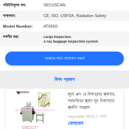
নিয়ন্ত্রণ
পরিচিতিমুলক নাম:
SECUSCAN
সাক্ষ্যদান:
CE, ISO, USFDA, Radiation Safety
যোগাযোগ
Model Number:
AT6550
করুন
লক্ষণীয় করা:
,
cargo inspection
x-ray baggage inspection system
খবর
আমাদের সাথে যোগাযোগ করুন!
উদ্ধৃতির
জন্য
বিশদ প্রকাশ
আবেদন
জুতা এক্স রে বিমানবন্দর স্ক্যানার,
স্বয়ংক্রিয় স্ক্যান সুচ নিরাপত্তা
সাইট
স্ক্যানিং সরঞ্জাম
ম্যাপ
negotiable MOQ:1 ইউনিট
যোগাযোগ