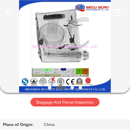
SHENZHEN
SECURITY
ELECTRONIC
EQUIPMENT
CO.,
LIMITED.
All
Rights
বাড়ি
Reserved.
পণ্য
আমাদের
সম্পর্কে
কারখানা
Baggage And Parcel Inspection
ভ্রমণ
মান
Place of Origin:
China