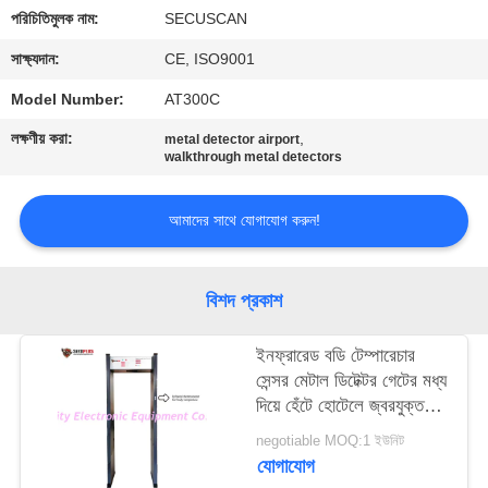
নিয়ন্ত্রণ
পরিচিতিমুলক নাম:
SECUSCAN
সাক্ষ্যদান:
CE, ISO9001
যোগাযোগ
Model Number:
AT300C
করুন
লক্ষণীয় করা:
,
metal detector airport
walkthrough metal detectors
খবর
আমাদের সাথে যোগাযোগ করুন!
উদ্ধৃতির
জন্য
বিশদ প্রকাশ
আবেদন
ইনফ্রারেড বডি টেম্পারেচার
সেন্সর মেটাল ডিটেক্টর গেটের মধ্য
সাইট
দিয়ে হেঁটে হোটেলে জ্বরযুক্ত
ব্যক্তিকে পরীক্ষা করে
ম্যাপ
negotiable MOQ:1 ইউনিট
যোগাযোগ