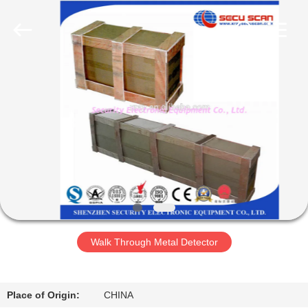
SHENZHEN
SECURITY
ELECTRONIC
EQUIPMENT
CO.,
LIMITED.
All
Rights
বাড়ি
Reserved.
পণ্য
আমাদের
সম্পর্কে
কারখানা
Walk Through Metal Detector
ভ্রমণ
মান
Place of Origin:
CHINA