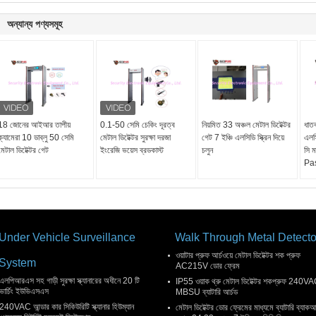
অন্যান্য পণ্যসমূহ
18 জোনের আইআর তাপীয়
0.1-50 সেমি চেকিং দূরত্ব
নিয়মিত 33 অঞ্চল মেটাল ডিটেক্টর
ধাতব
ক্যামেরা 10 ডাব্লু 50 সেমি
মেটাল ডিটেক্টর সুরক্ষা দরজা
গেট 7 ইঞ্চি এলসিডি স্ক্রিন দিয়ে
এলসি
মেটাল ডিটেক্টর গেট
ইংরেজি ভয়েস ব্রডকাস্ট
চলুন
সি ম
Pa
Under Vehicle Surveillance
Walk Through Metal Detecto
ওয়াটার প্রুফ আর্চওয়ে মেটাল ডিটেক্টর শক প্রুফ
System
AC215V ডোর ফ্রেম
এলপিআরএস সহ গাড়ী সুরক্ষা স্ক্যানারের অধীনে 20 টি
IP55 ওয়াক থ্রু মেটাল ডিটেক্টর শকপ্রুফ 240V
ভার্চিং ইউভিএসএস
MBSU ব্যাটারি আর্চড
240VAC আন্ডার কার সিকিউরিটি স্ক্যানার হিউম্যান
মেটাল ডিটেক্টর ডোর ফ্রেমের মাধ্যমে ব্যাটারি ব্যাক