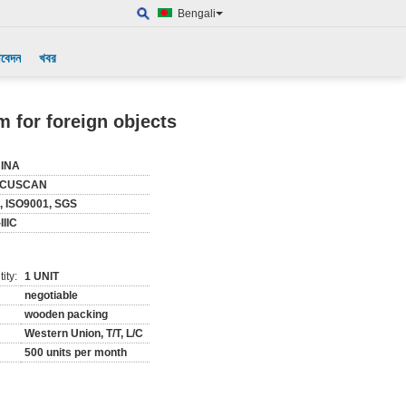
Bengali
আবেদন
খবর
m for foreign objects
INA
ECUSCAN
, ISO9001, SGS
IIIC
ity:
1 UNIT
negotiable
wooden packing
Western Union, T/T, L/C
500 units per month