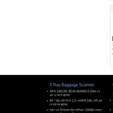
X Ray Baggage Scanner
SPX-180180 3KVA 40AWG 0.20m / s
এক্স রে কার্গো স্ক্যানার
60 * 40 সেমি টানেল 1.5 কেডব্লিউ 160 কেভি এক্স
রে ব্যাগেজ স্ক্যানার
ড্রাগ এবং বিস্ফোরক গুঁড়া এসপিএক্স -10080 সনাক্ত