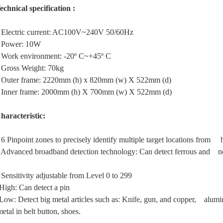
echnical specification :
 Electric current: AC100V~240V 50/60Hz
 Power: 10W
 Work environment: -20º C~+45º C
 Gross Weight: 70kg
 Outer frame: 2220mm (h) x 820mm (w) X 522mm (d)
 Inner frame: 2000mm (h) X 700mm (w) X 522mm (d)
haracteristic:
 6 Pinpoint zones to precisely identify multiple target locations from h
 Advanced broadband detection technology: Can detect ferrous and non
 Sensitivity adjustable from Level 0 to 299
igh: Can detect a pin
ow: Detect big metal articles such as: Knife, gun, and copper, alumi
etal in belt button, shoes.