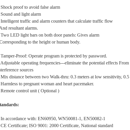
 Shock proof to avoid false alarm
 Sound and light alarm
 Intelligent traffic and alarm counters that calculate traffic flow
nd resultant alarms.
 Two LED light bars on both door panels: Gives alarm
orresponding to the height or human body.
 Tamper-Proof: Operate program is protected by password.
 Adjustable operating frequencies---eliminate the potential effects
From 
nterference sources
 Mix distance between two Walk-thru: 0.3 meters at low sensitivity,
0.5
 Harmless to pregnant woman and heart pacemaker.
 Remote control unit ( Optional )
tandards:
 In accordance with: EN60950, WN50081-1, EN50082-1
 CE Certificate; ISO 9001: 2000 Certificate, National standard