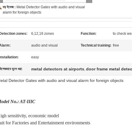
বড় ইমেজ :
Metal Detector Gates with audio and visual
alarm for foreign objects
Detection zones:
6,12,18 zones
Function:
to check w
Alarm:
audio and visual
Technical training:
free
Installation:
easy
metal detectors at airports
door frame metal detec
বিশেষভাবে তুলে ধরা:
,
etal Detector Gates with audio and visual alarm for foreign objects
odel No.: AT-IIIC
igh sensitivity, economic model
uit for Factories and Entertainment environments