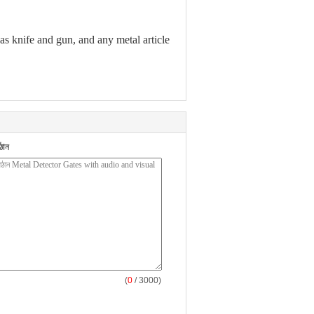
s knife and gun, and any metal article
ঠান
(
0
/ 3000)