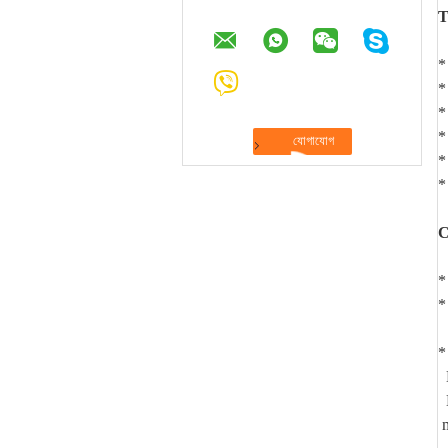
T
*
*
*
*
*
*
C
*
*
*
H
L
m