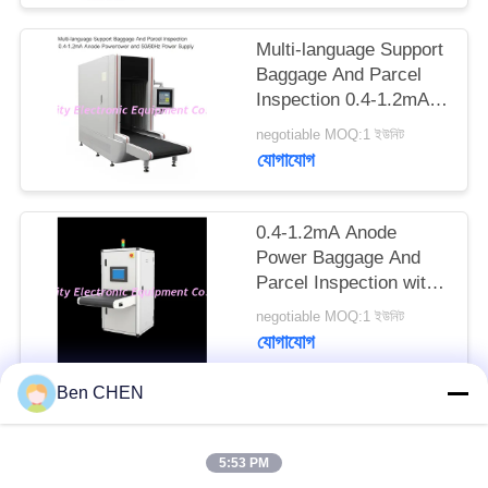
PRIVACY
Multi-language Support
POLICY
Baggage And Parcel
Inspection 0.4-1.2mA
Anode Power and
negotiable MOQ:1 ইউনিট
50/60Hz Power Supply
যোগাযোগ
0.4-1.2mA Anode
Power Baggage And
Parcel Inspection with
Multi-language
negotiable MOQ:1 ইউনিট
Software Interface and
যোগাযোগ
12 Months After
Services
Ben CHEN
সব
5:53 PM