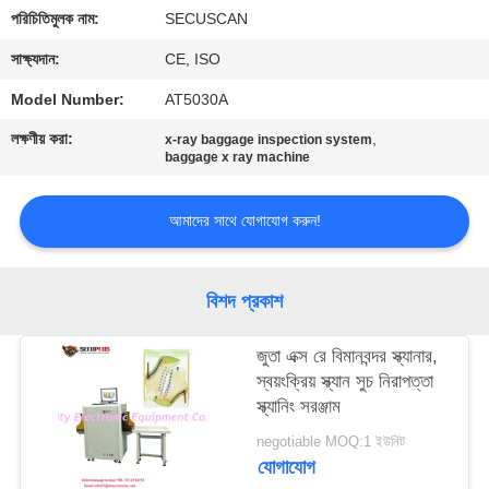
নিয়ন্ত্রণ
পরিচিতিমুলক নাম:
SECUSCAN
সাক্ষ্যদান:
CE, ISO
যোগাযোগ
Model Number:
AT5030A
করুন
লক্ষণীয় করা:
,
x-ray baggage inspection system
baggage x ray machine
খবর
আমাদের সাথে যোগাযোগ করুন!
উদ্ধৃতির
জন্য
বিশদ প্রকাশ
আবেদন
জুতা এক্স রে বিমানবন্দর স্ক্যানার,
স্বয়ংক্রিয় স্ক্যান সুচ নিরাপত্তা
সাইট
স্ক্যানিং সরঞ্জাম
ম্যাপ
negotiable MOQ:1 ইউনিট
যোগাযোগ