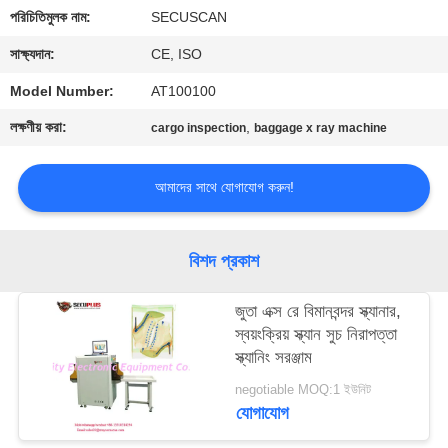
নিয়ন্ত্রণ
পরিচিতিমুলক নাম:
SECUSCAN
সাক্ষ্যদান:
CE, ISO
যোগাযোগ
Model Number:
AT100100
করুন
লক্ষণীয় করা:
,
cargo inspection
baggage x ray machine
খবর
আমাদের সাথে যোগাযোগ করুন!
উদ্ধৃতির
বিশদ প্রকাশ
জন্য
আবেদন
জুতা এক্স রে বিমানবন্দর স্ক্যানার,
স্বয়ংক্রিয় স্ক্যান সুচ নিরাপত্তা
স্ক্যানিং সরঞ্জাম
সাইট
negotiable MOQ:1 ইউনিট
ম্যাপ
যোগাযোগ