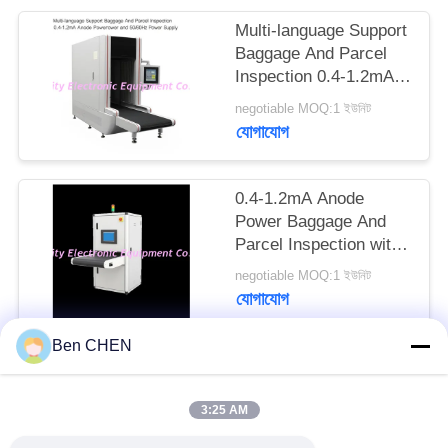
PRIVACY
Multi-language Support
POLICY
Baggage And Parcel
Inspection 0.4-1.2mA
Anode Power and
negotiable MOQ:1 ইউনিট
50/60Hz Power Supply
যোগাযোগ
0.4-1.2mA Anode
Power Baggage And
Parcel Inspection with
Multi-language
negotiable MOQ:1 ইউনিট
Software Interface and
যোগাযোগ
12 Months After
Services
Ben CHEN
সব
3:25 AM