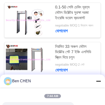
PRIVACY
0.1-50 সেমি চেকিং দূরত্ব
POLICY
মেটাল ডিটেক্টর সুরক্ষা দরজা
ইংরেজি ভয়েস ব্রডকাস্ট
negotiable MOQ:1 বিন্যাস করুন
যোগাযোগ
নিয়মিত 33 অঞ্চল মেটাল
ডিটেক্টর গেট 7 ইঞ্চি এলসিডি
স্ক্রিন দিয়ে চলুন
negotiable MOQ:2 সেট
যোগাযোগ
Ben CHEN
সব
7:44 AM