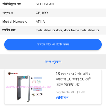
নিয়ন্ত্রণ
পরিচিতিমুলক নাম:
SECUSCAN
সাক্ষ্যদান:
CE, ISO
যোগাযোগ
Model Number:
ATIIIA
করুন
লক্ষণীয় করা:
,
metal detector door
door frame metal detector
খবর
আমাদের সাথে যোগাযোগ করুন!
উদ্ধৃতির
বিশদ প্রকাশ
জন্য
আবেদন
18 জোনের আইআর তাপীয়
ক্যামেরা 10 ডাব্লু 50 সেমি
মেটাল ডিটেক্টর গেট
সাইট
negotiable MOQ:1 সেট
ম্যাপ
যোগাযোগ