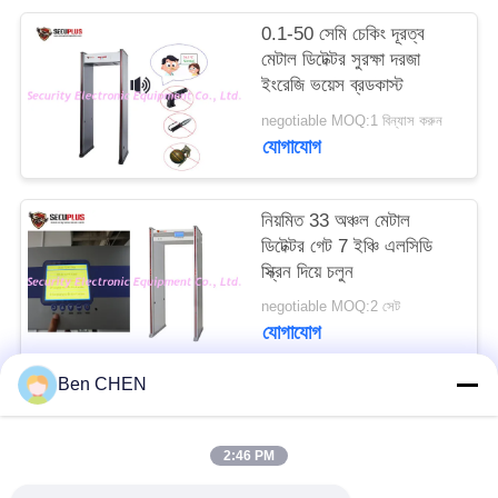
PRIVACY
0.1-50 সেমি চেকিং দূরত্ব
POLICY
মেটাল ডিটেক্টর সুরক্ষা দরজা
ইংরেজি ভয়েস ব্রডকাস্ট
negotiable MOQ:1 বিন্যাস করুন
যোগাযোগ
নিয়মিত 33 অঞ্চল মেটাল
ডিটেক্টর গেট 7 ইঞ্চি এলসিডি
স্ক্রিন দিয়ে চলুন
negotiable MOQ:2 সেট
যোগাযোগ
Ben CHEN
সব
2:46 PM