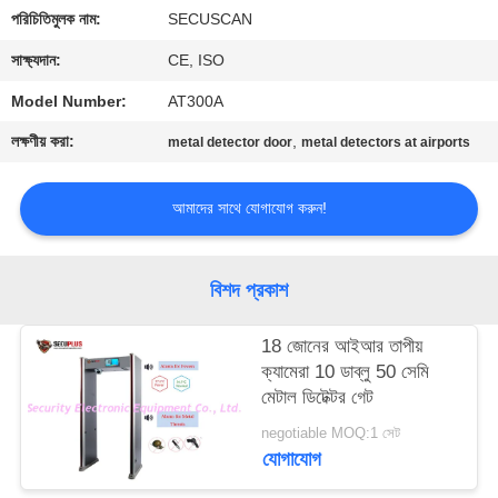
নিয়ন্ত্রণ
পরিচিতিমুলক নাম:
SECUSCAN
সাক্ষ্যদান:
CE, ISO
যোগাযোগ
Model Number:
AT300A
করুন
লক্ষণীয় করা:
,
metal detector door
metal detectors at airports
খবর
আমাদের সাথে যোগাযোগ করুন!
উদ্ধৃতির
বিশদ প্রকাশ
জন্য
আবেদন
18 জোনের আইআর তাপীয়
ক্যামেরা 10 ডাব্লু 50 সেমি
মেটাল ডিটেক্টর গেট
সাইট
negotiable MOQ:1 সেট
ম্যাপ
যোগাযোগ