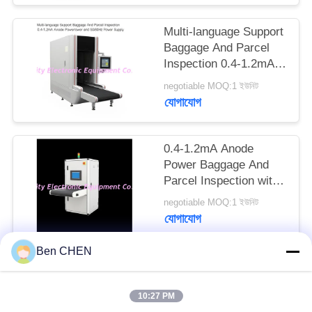
PRIVACY
Multi-language Support
POLICY
Baggage And Parcel
Inspection 0.4-1.2mA
Anode Power and
negotiable MOQ:1 ইউনিট
50/60Hz Power Supply
যোগাযোগ
0.4-1.2mA Anode
Power Baggage And
Parcel Inspection with
Multi-language
negotiable MOQ:1 ইউনিট
Software Interface and
যোগাযোগ
12 Months After
Services
Ben CHEN
সব
10:27 PM