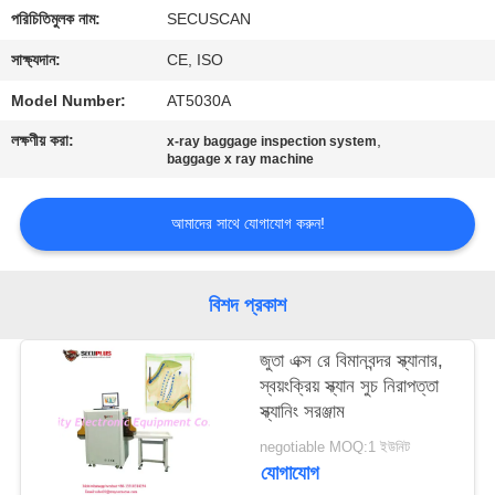
নিয়ন্ত্রণ
পরিচিতিমুলক নাম:
SECUSCAN
সাক্ষ্যদান:
CE, ISO
যোগাযোগ
Model Number:
AT5030A
করুন
লক্ষণীয় করা:
,
x-ray baggage inspection system
baggage x ray machine
খবর
আমাদের সাথে যোগাযোগ করুন!
উদ্ধৃতির
জন্য
বিশদ প্রকাশ
আবেদন
জুতা এক্স রে বিমানবন্দর স্ক্যানার,
স্বয়ংক্রিয় স্ক্যান সুচ নিরাপত্তা
সাইট
স্ক্যানিং সরঞ্জাম
ম্যাপ
negotiable MOQ:1 ইউনিট
যোগাযোগ