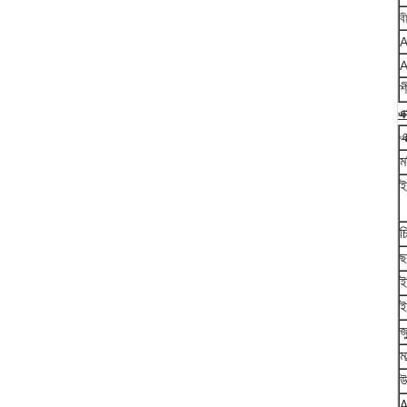
ব
A
A
শ
এক
এ
ম
ই
চ
ছ
ই
ই
জ
ম
উ
A