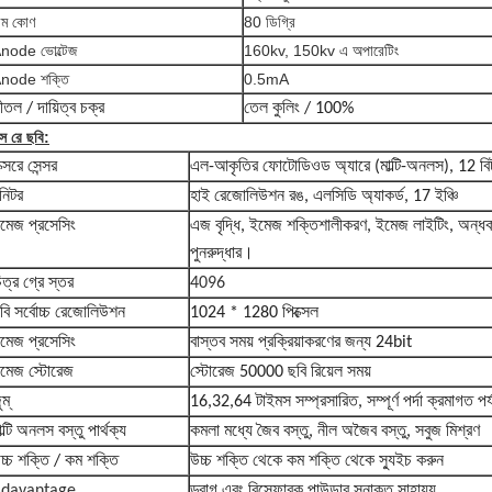
ীম কোণ
80 ডিগ্রি
node ভোল্টেজ
160kv, 150kv এ অপারেটিং
node শক্তি
0.5mA
ীতল / দায়িত্ব চক্র
তেল কুলিং / 100%
্স রে ছবি:
ক্সরে সেন্সর
এল-আকৃতির ফোটোডিওড অ্যারে (মাল্টি-অনলস), 12 বি
নিটর
হাই রেজোলিউশন রঙ, এলসিডি অ্যাকর্ড, 17 ইঞ্চি
মেজ প্রসেসিং
এজ বৃদ্ধি, ইমেজ শক্তিশালীকরণ, ইমেজ লাইটিং, অন্ধকার 
পুনরুদ্ধার।
িত্র গ্রে স্তর
4096
বি সর্বোচ্চ রেজোলিউশন
1024 * 1280 পিক্সেল
মেজ প্রসেসিং
বাস্তব সময় প্রক্রিয়াকরণের জন্য 24bit
মেজ স্টোরেজ
স্টোরেজ 50000 ছবি রিয়েল সময়
ুম্
16,32,64 টাইমস সম্প্রসারিত, সম্পূর্ণ পর্দা ক্রমাগত পর্
াল্টি অনলস বস্তু পার্থক্য
কমলা মধ্যে জৈব বস্তু, নীল অজৈব বস্তু, সবুজ মিশ্রণ
চ্চ শক্তি / কম শক্তি
উচ্চ শক্তি থেকে কম শক্তি থেকে স্যুইচ করুন
davantage
ড্রাগ এবং বিস্ফোরক পাউডার সনাক্ত সাহায্য