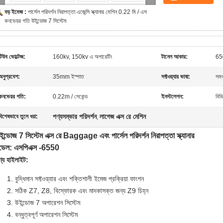
বড় ইমেজ :
পার্সেল পরিদর্শন নিরাপত্তা এজেন্সি স্ক্যানার মেশিন 0.22 মি / এস
কনভেয়র গতি উইন্ডোজ 7 সিস্টেম
টিউব ভোল্টেজ:
160kv, 150kv এ অপারেটিং
টানেল আকার:
650
অনুপ্রবেশ:
35mm ইস্পাত
সফ্টওয়্যার ভাষা:
সমর্
কনভেয়র গতি:
0.22m / সেকেন্ড
ইনস্টলেশন:
বিভ
পণ্যসম্ভার পরিদর্শন
লাগেজ এক্স রে মেশিন
বিশেষভাবে তুলে ধরা:
,
ইন্ডোজ 7 সিস্টেম এক্স রে Baggage এবং পার্সেল পরিদর্শন নিরাপত্তা স্ক্যানার
ডেল: এসপিএক্স -6550
ণ্য হাইলাইট:
বুদ্ধিমান সফ্টওয়্যার এবং শক্তিশালী ইমেজ প্রক্রিয়া ফাংশন
সঠিক Z7, Z8, বিস্ফোরক এবং মাদকাসক্ত জন্য Z9 চিহ্ন
উইন্ডোজ 7 অপারেশন সিস্টেম
বন্ধুত্বপূর্ণ অপারেশন সিস্টেম