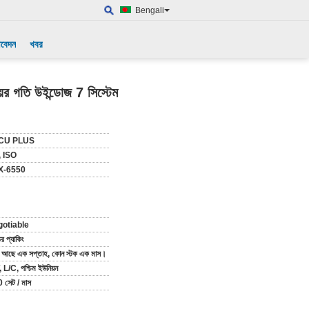
Bengali
আবেদন
খবর
েয়র গতি উইন্ডোজ 7 সিস্টেম
CU PLUS
 ISO
X-6550
gotiable
র প্যাকিং
ক আছে এক সপ্তাহ, কোন স্টক এক মাস।
 L/C, পশ্চিম ইউনিয়ন
 সেট / মাস