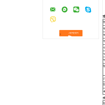
সব
ট
ক
ক
প
ও
অ
স
উ
র
ফ
এ
এক
ব