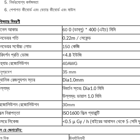
নির্ভরযোগ্য কর্মক্ষমতা
পেশাগত কীবোর্ড এবং বেতার কীবোর্ড এবং মাউস
িস্তার বিবরণী
60
ানেল আকার
0 (ডাব্লু) * 400 (এইচ) মিমি
নভেয়র গতি
0.22m / সেকেন্ড
কেজি
150
নভেয়র সর্বোচ্চ লোড
রিদর্শন প্রতি ডোজ
<4.8 ইউজি
40AWG
য়্যার রেজোলিউশন
নুপ্রবেশ
35 mm
্থানিক রেজল্যুশন স্তর
Dia1.0mm
ল্লম্ব
বিবর্তন স্তর: Dia1.0 মিমি
উল্লম্ব: ডায়াল 1.0 মিমি
30mm
েজোলিউশন রেজোলিউশন
িল্ম নিরাপত্তা
ISO1600 ফিল্ম গ্যারান্টি
ক্সরে লিকেজ
<0.5 μ Gy / h (বাইরের আবাসন থেকে 5 সেমি দূ
্স রে জেনারেটর:
ীম দিক
ঊর্ধ্বাভিমুখী