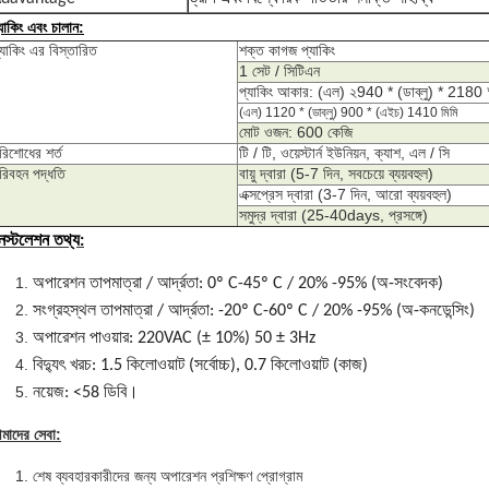
যাকিং এবং চালান:
্যাকিং এর বিস্তারিত
শক্ত কাগজ প্যাকিং
1 সেট / সিটিএন
প্যাকিং আকার: (এল) ২940 * (ডাব্লু) * 2180
(এল) 1120 * (ডাব্লু) 900
* (এইচ) 1410
মিমি
মোট ওজন: 600 কেজি
রিশোধের শর্ত
টি / টি, ওয়েস্টার্ন ইউনিয়ন, ক্যাশ, এল / সি
রিবহন পদ্ধতি
বায়ু দ্বারা (5-7 দিন, সবচেয়ে ব্যয়বহুল)
এক্সপ্রেস দ্বারা (3-7 দিন, আরো ব্যয়বহুল)
সমুদ্র দ্বারা (25-40days, প্রসঙ্গে)
নস্টলেশন তথ্য:
অপারেশন তাপমাত্রা / আর্দ্রতা: 0º C-45º C / 20% -95% (অ-সংবেদক)
সংগ্রহস্থল তাপমাত্রা / আর্দ্রতা: -20º C-60º C / 20% -95% (অ-কনডেন্সিং)
অপারেশন পাওয়ার: 220VAC (± 10%) 50 ± 3Hz
বিদ্যুৎ খরচ: 1.5 কিলোওয়াট (সর্বোচ্চ), 0.7 কিলোওয়াট (কাজ)
নয়েজ: <58 ডিবি।
মাদের সেবা:
শেষ ব্যবহারকারীদের জন্য অপারেশন প্রশিক্ষণ প্রোগ্রাম