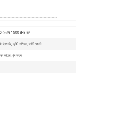
 (ওয়াট) * 500 (H) মিমি
থন ইংরেজি, তুর্কি, রাশিয়ান, ফার্সি, আরবি
িন্ন তারের, খুব সহজ