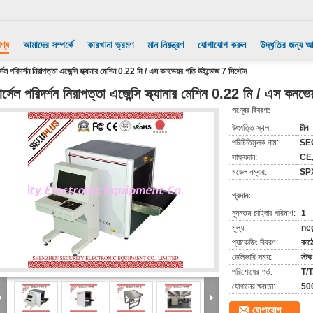
ণ্য
আমাদের সম্পর্কে
কারখানা ভ্রমণ
মান নিয়ন্ত্রণ
যোগাযোগ করুন
উদ্ধৃতির জন্য 
্সেল পরিদর্শন নিরাপত্তা এজেন্সি স্ক্যানার মেশিন 0.22 মি / এস কনভেয়র গতি উইন্ডোজ 7 সিস্টেম
ার্সেল পরিদর্শন নিরাপত্তা এজেন্সি স্ক্যানার মেশিন 0.22 মি / এস কনভ
পণ্যের বিবরণ:
উৎপত্তি স্থল:
চীন
পরিচিতিমুলক নাম:
SE
সাক্ষ্যদান:
CE,
মডেল নম্বার:
SP
প্রদান:
ন্যূনতম চাহিদার পরিমাণ:
1
মূল্য:
ne
প্যাকেজিং বিবরণ:
কাঠে
ডেলিভারি সময়:
স্ট
পরিশোধের শর্ত:
T/T,
যোগানের ক্ষমতা:
500
যোগাযোগ