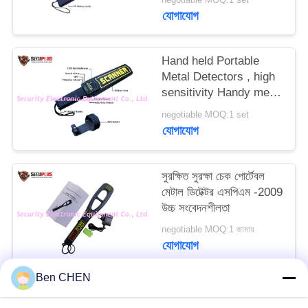
PRIVACY
যোগাযোগ
POLICY
Hand held Portable
Metal Detectors , high
sensitivity Handy metal
detector
negotiable MOQ:1 set
যোগাযোগ
সুরক্ষিত সুরক্ষা চেক পোর্টেবল
মেটাল ডিটেক্টর এসপিএম -2009
উচ্চ সংবেদনশীলতা
negotiable MOQ:1 জামায়
যোগাযোগ
Ben CHEN
সব