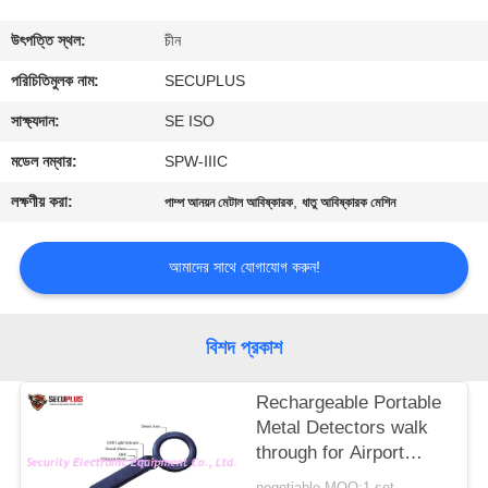
নিয়ন্ত্রণ
উৎপত্তি স্থল:
চীন
যোগাযোগ
পরিচিতিমুলক নাম:
SECUPLUS
করুন
সাক্ষ্যদান:
SE ISO
মডেল নম্বার:
SPW-ⅢC
খবর
লক্ষণীয় করা:
,
পাম্প আনয়ন মেটাল আবিষ্কারক
ধাতু আবিষ্কারক মেশিন
উদ্ধৃতির
আমাদের সাথে যোগাযোগ করুন!
জন্য
আবেদন
বিশদ প্রকাশ
সাইট
Rechargeable Portable
Metal Detectors walk
ম্যাপ
through for Airport
Security
negotiable MOQ:1 set