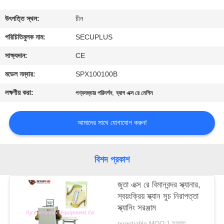
নিয়ন্ত্রণ
উৎপত্তি স্থল:
চীন
যোগাযোগ
পরিচিতিমুলক নাম:
SECUPLUS
করুন
সাক্ষ্যদান:
CE
মডেল নম্বার:
SPX100100B
খবর
লক্ষণীয় করা:
,
পণ্যসম্ভার পরিদর্শন
ব্যাগ এক্স রে মেশিন
উদ্ধৃতির
আমাদের সাথে যোগাযোগ করুন!
জন্য
আবেদন
বিশদ প্রকাশ
সাইট
জুতা এক্স রে বিমানবন্দর স্ক্যানার,
স্বয়ংক্রিয় স্ক্যান সুচ নিরাপত্তা
ম্যাপ
স্ক্যানিং সরঞ্জাম
negotiable MOQ:1 ইউনিট