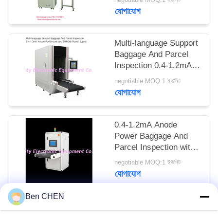
PRIVACY
যোগাযোগ
POLICY
Multi-language Support
Baggage And Parcel
Inspection 0.4-1.2mA
Anode Power and
negotiable MOQ:1 ইউনিট
50/60Hz Power Supply
যোগাযোগ
0.4-1.2mA Anode
Power Baggage And
Parcel Inspection with
Multi-language
negotiable MOQ:1 ইউনিট
Software Interface and
যোগাযোগ
12 Months After
Services
Ben CHEN
সব