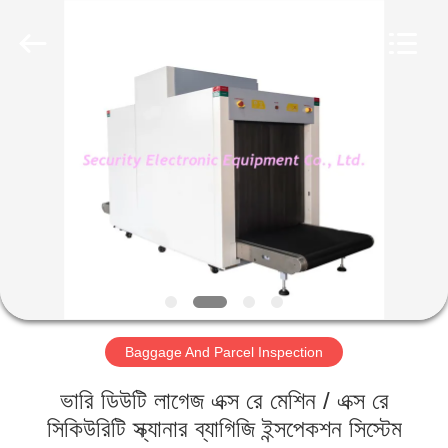
SHENZHEN
SECURITY
ELECTRONIC
EQUIPMENT
CO.,
LIMITED.
All
Rights
বাড়ি
Reserved.
পণ্য
আমাদের
সম্পর্কে
কারখানা
Baggage And Parcel Inspection
ভ্রমণ
ভারি ডিউটি ​​লাগেজ এক্স রে মেশিন / এক্স রে
মান
সিকিউরিটি স্ক্যানার ব্যাগিজি ইন্সপেকশন সিস্টেম