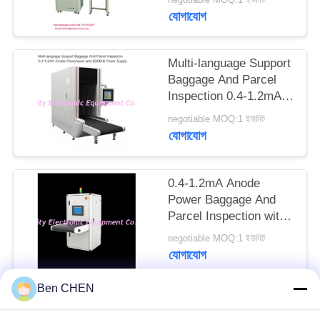
PRIVACY
যোগাযোগ
POLICY
Multi-language Support
Baggage And Parcel
Inspection 0.4-1.2mA
Anode Power and
negotiable MOQ:1 ইউনিট
50/60Hz Power Supply
যোগাযোগ
0.4-1.2mA Anode
Power Baggage And
Parcel Inspection with
Multi-language
negotiable MOQ:1 ইউনিট
Software Interface and
যোগাযোগ
12 Months After
Services
Ben CHEN
সব