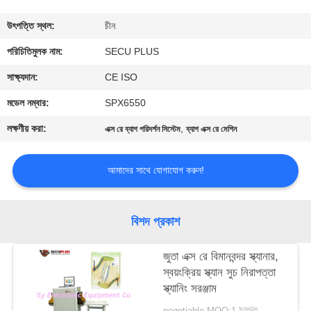
নিয়ন্ত্রণ
উৎপত্তি স্থল:
চীন
যোগাযোগ
পরিচিতিমুলক নাম:
SECU PLUS
করুন
সাক্ষ্যদান:
CE ISO
মডেল নম্বার:
SPX6550
খবর
লক্ষণীয় করা:
,
এক্স রে ব্যাগ পরিদর্শন সিস্টেম
ব্যাগ এক্স রে মেশিন
উদ্ধৃতির
আমাদের সাথে যোগাযোগ করুন!
জন্য
আবেদন
বিশদ প্রকাশ
সাইট
জুতা এক্স রে বিমানবন্দর স্ক্যানার,
স্বয়ংক্রিয় স্ক্যান সুচ নিরাপত্তা
ম্যাপ
স্ক্যানিং সরঞ্জাম
negotiable MOQ:1 ইউনিট