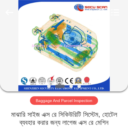
SHENZHEN
SECURITY
ELECTRONIC
EQUIPMENT
CO.,
LIMITED.
All
Rights
বাড়ি
Reserved.
পণ্য
আমাদের
সম্পর্কে
কারখানা
Baggage And Parcel Inspection
ভ্রমণ
মাঝারি সাইজ এক্স রে সিকিউরিটি সিস্টেম, হোটেল
মান
ব্যবহার করার জন্য লাগেজ এক্স রে মেশিন