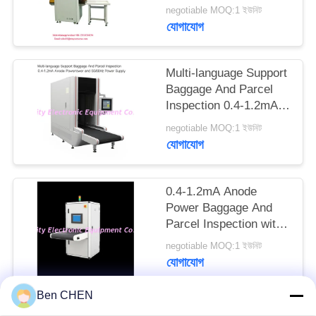
PRIVACY
negotiable MOQ:1 ইউনিট
যোগাযোগ
POLICY
Multi-language Support
Baggage And Parcel
Inspection 0.4-1.2mA
Anode Power and
negotiable MOQ:1 ইউনিট
50/60Hz Power Supply
যোগাযোগ
0.4-1.2mA Anode
Power Baggage And
Parcel Inspection with
Multi-language
negotiable MOQ:1 ইউনিট
Software Interface and
যোগাযোগ
12 Months After
Services
Ben CHEN