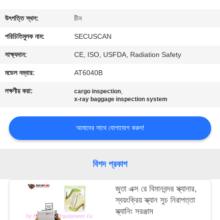
নিয়ন্ত্রণ
উৎপত্তি স্থল:
চীন
যোগাযোগ
পরিচিতিমুলক নাম:
SECUSCAN
করুন
সাক্ষ্যদান:
CE, ISO, USFDA, Radiation Safety
মডেল নম্বার:
AT6040B
খবর
লক্ষণীয় করা:
,
cargo inspection
x-ray baggage inspection system
উদ্ধৃতির
আমাদের সাথে যোগাযোগ করুন!
জন্য
আবেদন
বিশদ প্রকাশ
সাইট
জুতা এক্স রে বিমানবন্দর স্ক্যানার,
ম্যাপ
স্বয়ংক্রিয় স্ক্যান সুচ নিরাপত্তা
স্ক্যানিং সরঞ্জাম