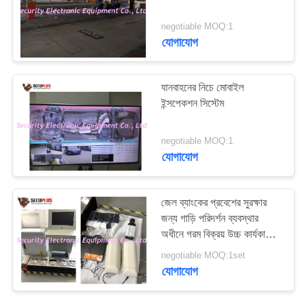
negotiable MOQ:1
যোগাযোগ
যানবাহনের নিচে মোবাইল
ইন্সপেকশন সিস্টেম
negotiable MOQ:1
যোগাযোগ
জেল ব্যাংকের প্রবেশের সুরক্ষার
জন্য গাড়ি পরিদর্শন ব্যবস্থার
অধীনে গরম বিক্রয় উচ্চ কার্যকারিতা
আইপি 68 ওয়েদারপ্রুফ
negotiable MOQ:1set
যোগাযোগ