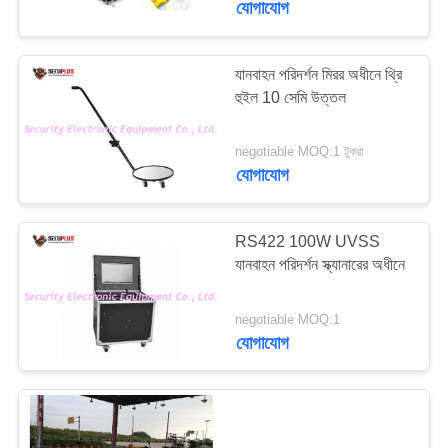
যোগাযোগ
যানবাহন পরিদর্শন মিরর অধীনে থ্রি
হুইল 10 সেমি উত্তল
negotiable MOQ:1 টুকরা
যোগাযোগ
RS422 100W UVSS
যানবাহন পরিদর্শন স্ক্যানারের অধীনে
negotiable MOQ:1
যোগাযোগ