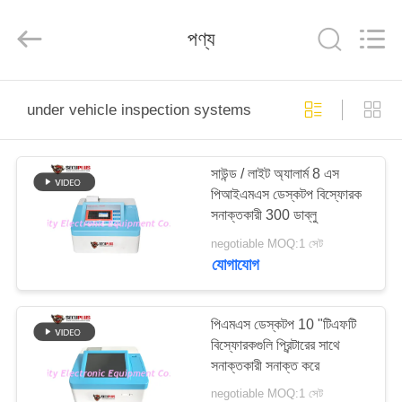
SHENZHEN
SECURITY
ELECTRONIC
পণ্য
EQUIPMENT
CO.,
LIMITED.
All
Rights
বাড়ি
Reserved.
under vehicle inspection systems
পণ্য
সাউন্ড / লাইট অ্যালার্ম 8 এস
পিআইএমএস ডেস্কটপ বিস্ফোরক
আমাদের
সনাক্তকারী 300 ডাব্লু
সম্পর্কে
negotiable MOQ:1 সেট
যোগাযোগ
কারখানা
ভ্রমণ
পিএমএস ডেস্কটপ 10 "টিএফটি
বিস্ফোরকগুলি প্রিন্টারের সাথে
সনাক্তকারী সনাক্ত করে
মান
negotiable MOQ:1 সেট