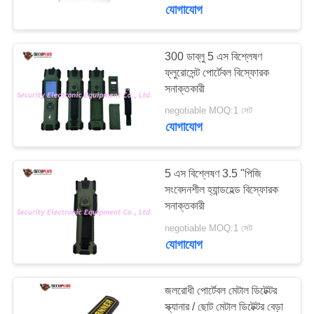
নিয়ন্ত্রণ
যোগাযোগ
যোগাযোগ
300 ডাব্লু 5 এস বিশ্লেষণ
ফ্লুরোসেন্ট পোর্টেবল বিস্ফোরক
করুন
সনাক্তকারী
negotiable MOQ:1 সেট
খবর
যোগাযোগ
উদ্ধৃতির
5 এস বিশ্লেষণ 3.5 "পিজি
জন্য
সংবেদনশীল হ্যান্ডহেল্ড বিস্ফোরক
সনাক্তকারী
আবেদন
negotiable MOQ:1 সেট
যোগাযোগ
সাইট
ম্যাপ
জলরোধী পোর্টেবল মেটাল ডিটেক্টর
স্ক্যানার / ছোট মেটাল ডিটেক্টর বেড়া