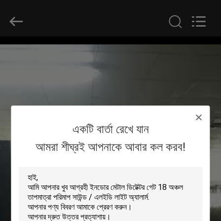
SHENZHEN
SECURITY
ELECTRONIC
EQUIPMENT
CO.,
LIMITED.
All
Rights
বাড়ি
Reserved.
পণ্য
আমাদের
একটি বার্তা রেখে যান
সম্পর্কে
আমরা শীঘ্রই আপনাকে আবার কল করব!
কারখানা
ভ্রমণ
মান